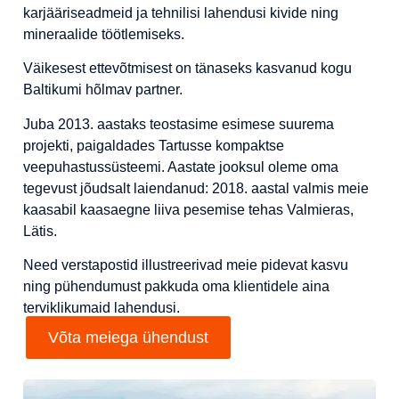
Purustid ja sõelad
karjääriseadmeid ja tehnilisi lahendusi kivide ning
mineraalide töötlemiseks.
Söötepunkrid ja söötjad
Väikesest ettevõtmisest on tänaseks kasvanud kogu
Tsüklonid ja separaatorid
Baltikumi hõlmav partner.
Filterpressid
Juba 2013. aastaks teostasime esimese suurema
Tsentrifuugid
projekti, paigaldades Tartusse kompaktse
veepuhastussüsteemi. Aastate jooksul oleme oma
tegevust jõudsalt laiendanud: 2018. aastal valmis meie
kaasabil kaasaegne liiva pesemise tehas Valmieras,
Lätis.
Need verstapostid illustreerivad meie pidevat kasvu
ning pühendumust pakkuda oma klientidele aina
terviklikumaid lahendusi.
Võta meiega ühendust