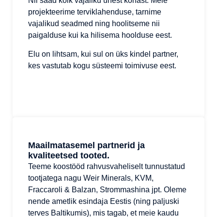
Nii saad kõik vajaliku ühest kohast. Meie
projekteerime terviklahenduse, tarnime
vajalikud seadmed ning hoolitseme nii
paigalduse kui ka hilisema hoolduse eest.
Elu on lihtsam, kui sul on üks kindel partner,
kes vastutab kogu süsteemi toimivuse eest.
Maailmatasemel partnerid ja
kvaliteetsed tooted.
Teeme koostööd rahvusvaheliselt tunnustatud
tootjatega nagu Weir Minerals, KVM,
Fraccaroli & Balzan, Strommashina jpt. Oleme
nende ametlik esindaja Eestis (ning paljuski
terves Baltikumis), mis tagab, et meie kaudu