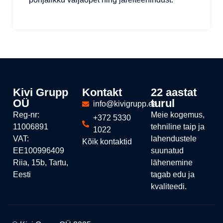
Kivi Grupp
Kontakt
22 aastat
OÜ
turul
info@kivigrupp.ee
Reg-nr:
Meie kogemus,
+372 5330
11006891
tehniline taip ja
1022
VAT:
lahendustele
Kõik kontaktid
EE100996409
suunatud
Riia, 15b, Tartu,
lähenemine
Eesti
tagab edu ja
kvaliteedi.