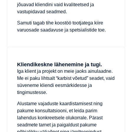
jõuavad kliendini vaid kvaliteetsed ja
vastupidavad seadmed.
Samuti tagab tihe koostöö tootjatega kiire
varuosade saadavuse ja spetsialistide toe.
Kliendikeskne lähenemine ja tugi.
Iga klient ja projekt on meie jaoks ainulaadne.
Me ei paku lihtsalt “karbist võetud” seadet, vaid
süveneme kliendi eesmärkidesse ja
tingimustesse.
Alustame vajaduste kaardistamisest ning
pakume konsultatsiooni, et leida parim
lahendus konkreetsele olukorrale. Pärast
seadmete tarnet ja paigaldust pakume
põhjalikku väljaõpet ning järelteenindust.